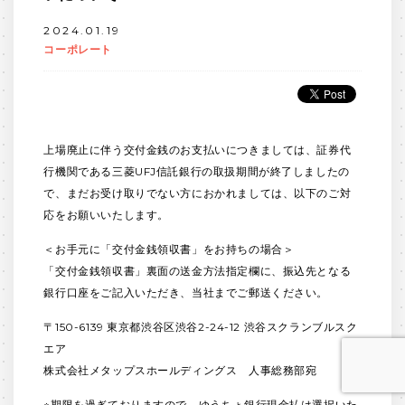
2024.01.19
コーポレート
上場廃止に伴う交付金銭のお支払いにつきましては、証券代
行機関である三菱UFJ信託銀行の取扱期間が終了しましたの
で、まだお受け取りでない方におかれましては、以下のご対
応をお願いいたします。
＜お手元に「交付金銭領収書」をお持ちの場合＞
「交付金銭領収書」裏面の送金方法指定欄に、振込先となる
銀行口座をご記入いただき、当社までご郵送ください。
〒150-6139 東京都渋谷区渋谷2-24-12 渋谷スクランブルスク
エア
株式会社メタップスホールディングス 人事総務部宛
※期限を過ぎておりますので、ゆうちょ銀行現金払は選択いた