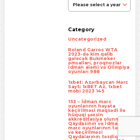
Category
Uncategorized
Roland Garros WTA
2023-də kim qalib
gələcək Bukmeker
əmsalları, proqnozlar
İdman aləmi və Olimpiya
oyunları 988
1xbet: Azərbaycan Mərc
Saytı 1xBET Az, 1xbet
mobi 2023 145
153 – İdman mərc
oyunlarının həyata
keçirilməsi məqsədi ilə
hüquqi şəxsin
akkreditasiya olunması
Qaydasının və İdman
mərc oyunlarının təşkili
və keçirilməsi
Qaydalarının təsdiq