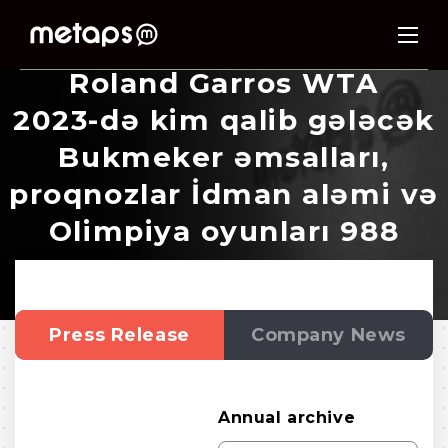
R
o
l
a
n
d
G
a
r
r
o
s
W
T
A
2
0
2
3
-
d
ə
k
i
m
q
a
l
i
b
g
ə
l
ə
c
ə
k
B
u
k
m
e
k
e
r
ə
m
s
a
l
l
a
r
ı
,
p
r
o
q
n
o
z
l
a
r
İ
d
m
a
n
a
l
ə
m
i
v
ə
O
l
i
m
p
i
y
a
o
y
u
n
l
a
r
ı
9
8
8
Press Release
Company News
Annual archive